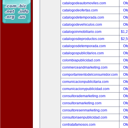
catalogodeautomoviles.com
Ofe
catalogodeofertas.com
Ofe
catalogodetemporada.com
Ofe
catalogodevehiculos.com
Ofe
catalogoinmobiliario.com
$1,
catalogosdeproductos.com
$2,
catalogosdetemporada.com
Ofe
catalogospublicitarios.com
Ofe
colombiapublicidad.com
Ofe
commerceandmarketing.com
Ofe
comportamientodelconsumidor.com
Ofe
comunicacionpublicitaria.com
Ofe
comunicacionypublicidad.com
Ofe
consultorademarketing.com
Ofe
consultoramarketing.com
Ofe
consultoresenmarketing.com
Ofe
consultoriaenpublicidad.com
Ofe
contratafamosos.com
Ofe