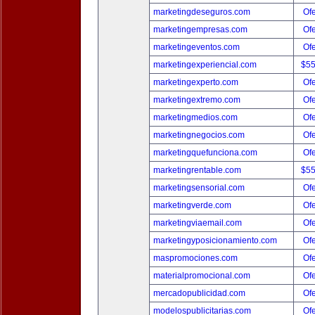
marketingdeseguros.com
Ofe
marketingempresas.com
Ofe
marketingeventos.com
Ofe
marketingexperiencial.com
$5
marketingexperto.com
Ofe
marketingextremo.com
Ofe
marketingmedios.com
Ofe
marketingnegocios.com
Ofe
marketingquefunciona.com
Ofe
marketingrentable.com
$5
marketingsensorial.com
Ofe
marketingverde.com
Ofe
marketingviaemail.com
Ofe
marketingyposicionamiento.com
Ofe
maspromociones.com
Ofe
materialpromocional.com
Ofe
mercadopublicidad.com
Ofe
modelospublicitarias.com
Ofe