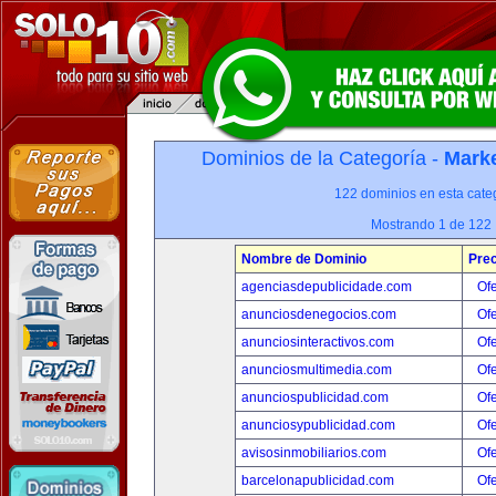
Dominios de la Categoría -
Marke
122 dominios en esta categ
Mostrando 1 de 122
Nombre de Dominio
Prec
agenciasdepublicidade.com
Ofe
anunciosdenegocios.com
Ofe
anunciosinteractivos.com
Ofe
anunciosmultimedia.com
Ofe
anunciospublicidad.com
Ofe
anunciosypublicidad.com
Ofe
avisosinmobiliarios.com
Ofe
barcelonapublicidad.com
Ofe