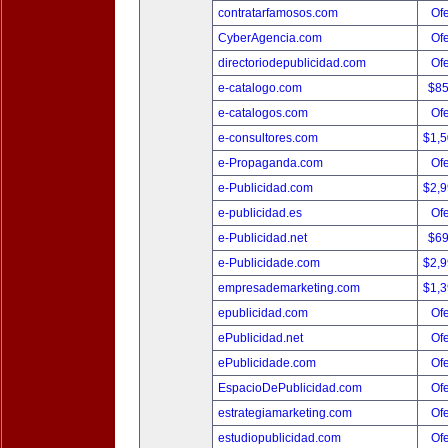
contratarfamosos.com
Ofe
CyberAgencia.com
Ofe
directoriodepublicidad.com
Ofe
e-catalogo.com
$8
e-catalogos.com
Ofe
e-consultores.com
$1,
e-Propaganda.com
Ofe
e-Publicidad.com
$2,
e-publicidad.es
Ofe
e-Publicidad.net
$6
e-Publicidade.com
$2,
empresademarketing.com
$1,
epublicidad.com
Ofe
ePublicidad.net
Ofe
ePublicidade.com
Ofe
EspacioDePublicidad.com
Ofe
estrategiamarketing.com
Ofe
estudiopublicidad.com
Ofe