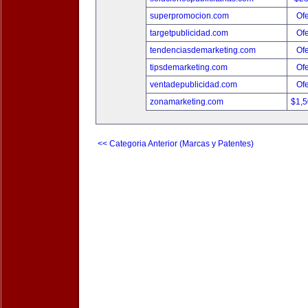
superpromocion.com
Ofe
targetpublicidad.com
Ofe
tendenciasdemarketing.com
Ofe
tipsdemarketing.com
Ofe
ventadepublicidad.com
Ofe
zonamarketing.com
$1,
<< Categoria Anterior (Marcas y Patentes)