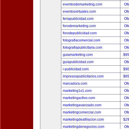
eventosdemarketing.com
Ofe
eventosvirtuales.com
Ofe
feriapublicidad.com
Ofe
forodemarketing.com
Ofe
forodepublicidad.com
Ofe
fotografiacomercial.com
Ofe
fotografiapublicitaria.com
Ofe
guiamarketing.com
$9
guiapublicidad.com
Ofe
i-publicidad.com
$9
impresospublicitarios.com
$8
marcadora.com
Ofe
marketing1x1.com
Ofe
marketingactivo.com
Ofe
marketingavanzado.com
Ofe
marketingcomercial.com
Ofe
marketingdeafiliacion.com
$2
marketingdenegocios.com
Ofe