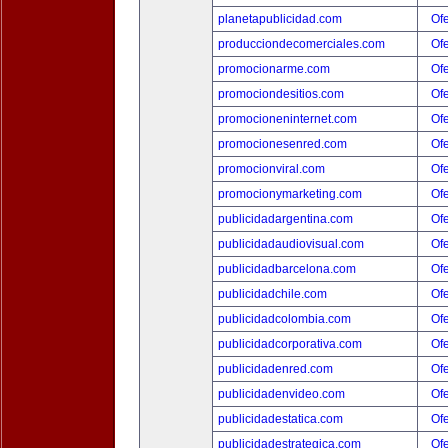
planetapublicidad.com
Ofe
producciondecomerciales.com
Ofe
promocionarme.com
Ofe
promociondesitios.com
Ofe
promocioneninternet.com
Ofe
promocionesenred.com
Ofe
promocionviral.com
Ofe
promocionymarketing.com
Ofe
publicidadargentina.com
Ofe
publicidadaudiovisual.com
Ofe
publicidadbarcelona.com
Ofe
publicidadchile.com
Ofe
publicidadcolombia.com
Ofe
publicidadcorporativa.com
Ofe
publicidadenred.com
Ofe
publicidadenvideo.com
Ofe
publicidadestatica.com
Ofe
publicidadestrategica.com
Ofe