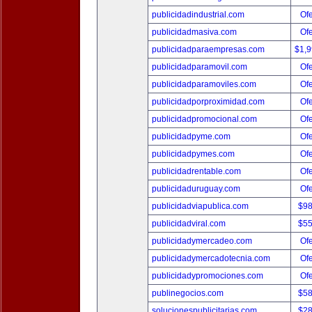
publicidadindustrial.com
Ofe
publicidadmasiva.com
Ofe
publicidadparaempresas.com
$1,
publicidadparamovil.com
Ofe
publicidadparamoviles.com
Ofe
publicidadporproximidad.com
Ofe
publicidadpromocional.com
Ofe
publicidadpyme.com
Ofe
publicidadpymes.com
Ofe
publicidadrentable.com
Ofe
publicidaduruguay.com
Ofe
publicidadviapublica.com
$9
publicidadviral.com
$5
publicidadymercadeo.com
Ofe
publicidadymercadotecnia.com
Ofe
publicidadypromociones.com
Ofe
publinegocios.com
$5
solucionespublicitarias.com
$2