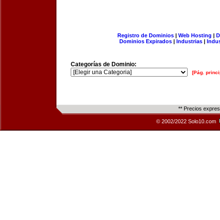
Registro de Dominios
|
Web Hosting
|
D
Dominios Expirados
|
Industrias
|
Indu
Categorías de Dominio:
[Pág. princi
** Precios expre
© 2002/2022 Solo10.com