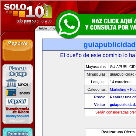
guiapublicida
El dueño de este dominio lo ha
Mayusculas:
GUIAPUBLICI
Minusculas:
guiapublicidad
Longitud:
14 caracteres
Categorias:
Marketing y Pub
Precio:
Realizar una of
Visitar!
guiapublicidad
Serán consideradas ofer
Realizar una Oferta