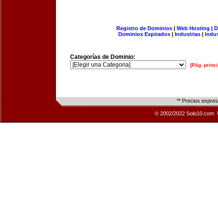
Registro de Dominios
|
Web Hosting
|
D
Dominios Expirados
|
Industrias
|
Indu
Categorías de Dominio:
[Pág. princi
** Precios expre
© 2002/2022 Solo10.com