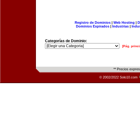
Registro de Dominios
|
Web Hosting
|
D
Dominios Expirados
|
Industrias
|
Indu
Categorías de Dominio:
[Pág. princi
** Precios expre
© 2002/2022 Solo10.com