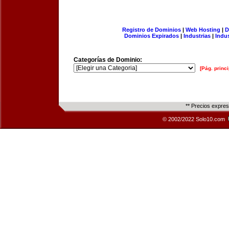
Registro de Dominios
|
Web Hosting
|
D
Dominios Expirados
|
Industrias
|
Indu
Categorías de Dominio:
[Pág. princi
** Precios expre
© 2002/2022 Solo10.com