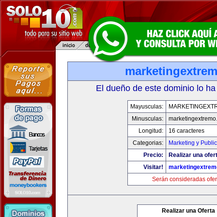
marketingextre
El dueño de este dominio lo ha
Mayusculas:
MARKETINGEXT
Minusculas:
marketingextremo
Longitud:
16 caracteres
Categorias:
Marketing y Publi
Precio:
Realizar una ofer
Visitar!
marketingextre
Serán consideradas ofer
Realizar una Oferta