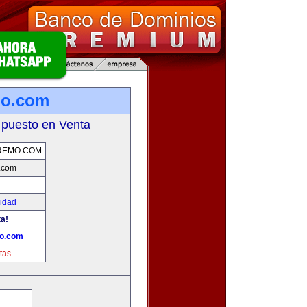
mo.com
 puesto en Venta
REMO.COM
.com
cidad
ta!
mo.com
tas