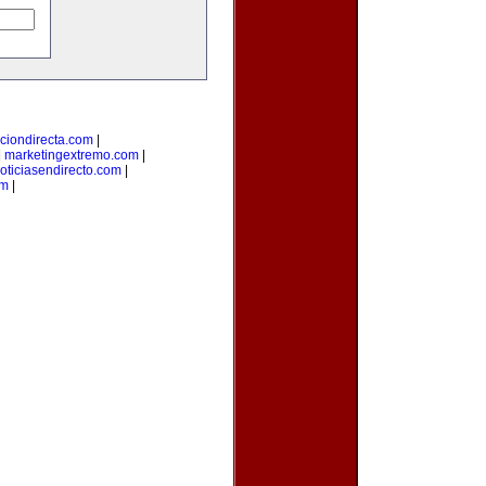
ciondirecta.com
|
|
marketingextremo.com
|
oticiasendirecto.com
|
om
|