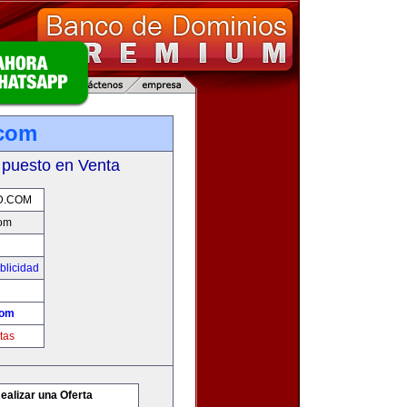
.com
 puesto en Venta
D.COM
com
blicidad
com
tas
ealizar una Oferta