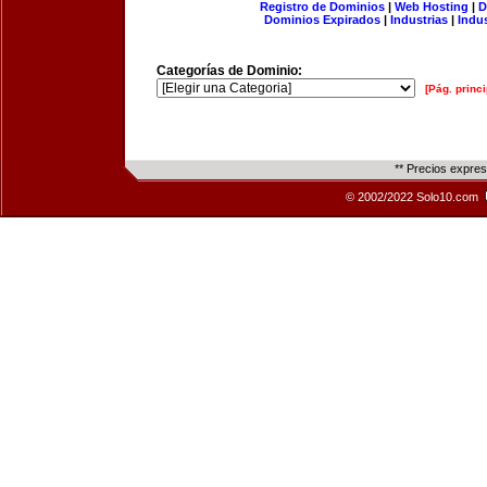
Registro de Dominios
|
Web Hosting
|
D
Dominios Expirados
|
Industrias
|
Indu
Categorías de Dominio:
[Pág. princi
** Precios expre
© 2002/2022 Solo10.com