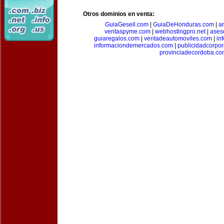
Otros dominios en venta:
GuiaGesell.com
|
GuiaDeHonduras.com
|
ar
ventaspyme.com
|
webhostingpro.net
|
ases
guiaregalos.com
|
ventadeautomoviles.com
|
in
informaciondemercados.com
|
publicidadcorpor
provinciadecordoba.co