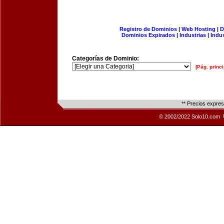
Registro de Dominios
|
Web Hosting
|
D
Dominios Expirados
|
Industrias
|
Indu
Categorías de Dominio:
[Pág. princi
** Precios expre
© 2002/2022 Solo10.com