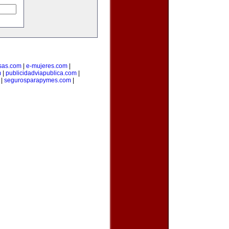
sas.com
|
e-mujeres.com
|
m
|
publicidadviapublica.com
|
|
segurosparapymes.com
|