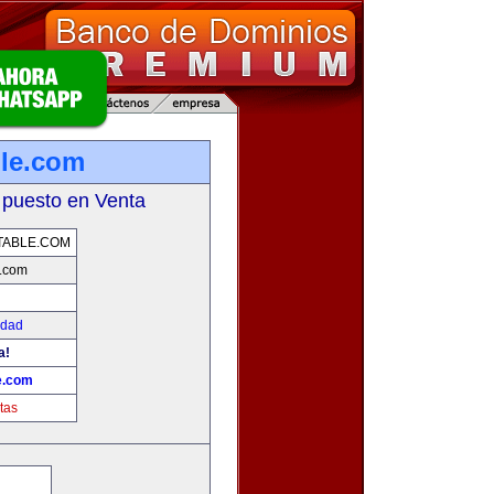
ble.com
 puesto en Venta
TABLE.COM
e.com
idad
a!
e.com
tas