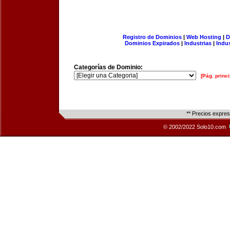
Registro de Dominios
|
Web Hosting
|
D
Dominios Expirados
|
Industrias
|
Indu
Categorías de Dominio:
[Pág. princi
** Precios expre
© 2002/2022 Solo10.com