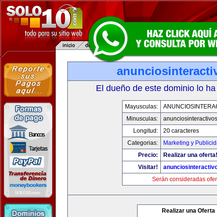
anunciosinteract
El dueño de este dominio lo ha
Mayusculas:
ANUNCIOSINTERA
Minusculas:
anunciosinteractivo
Longitud:
20 caracteres
Categorias:
Marketing y Publici
Precio:
Realizar una oferta
Visitar!
anunciosinteractiv
Serán consideradas ofer
Realizar una Oferta