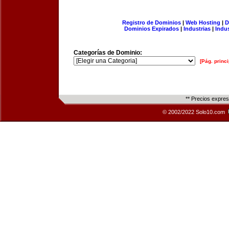
Registro de Dominios
|
Web Hosting
|
D
Dominios Expirados
|
Industrias
|
Indu
Categorías de Dominio:
[Pág. princi
** Precios expre
© 2002/2022 Solo10.com