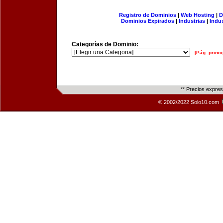
Registro de Dominios
|
Web Hosting
|
D
Dominios Expirados
|
Industrias
|
Indu
Categorías de Dominio:
[Pág. princi
** Precios expre
© 2002/2022 Solo10.com