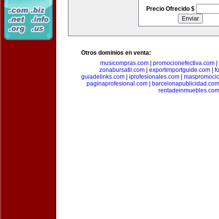
Precio Ofrecido $
Otros dominios en venta:
musicompras.com
|
promocionefectiva.com
|
zonabursatil.com
|
exportimportguide.com
|
f
guiadelinks.com
|
iprofesionales.com
|
maspromoci
paginaprofesional.com
|
barcelonapublicidad.co
rentadeinmuebles.co