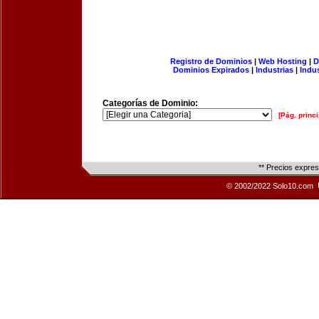
Registro de Dominios
|
Web Hosting
|
D
Dominios Expirados
|
Industrias
|
Indu
Categorías de Dominio:
[Pág. princi
** Precios expre
© 2002/2022 Solo10.com