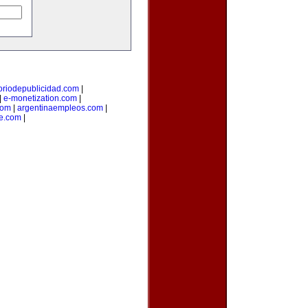
toriodepublicidad.com
|
|
e-monetization.com
|
com
|
argentinaempleos.com
|
je.com
|