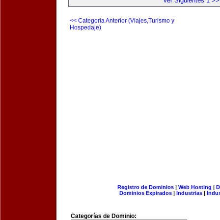
Ver Siguientes 1 >>
<< Categoria Anterior (Viajes,Turismo y
Hospedaje)
Registro de Dominios
|
Web Hosting
|
D
Dominios Expirados
|
Industrias
|
Indu
Categorías de Dominio: