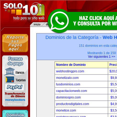
Dominios de la Categoría -
Web H
151 dominios en esta categ
Mostrando 1 de 150
Ver siguientes 1 >>
Nombre de Dominio
Prec
webhostingpro.com
$20,
monetizalo.com
$9,
tusdominios.com
$5,
capacitacionweb.com
$5,
dominiospro.com
$5,
productosdigitales.com
$4,
monetice.com
$3,