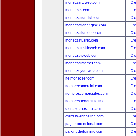
monetizartuweb.com
Ofe
monetizas.com
Ofe
monetizationclub.com
Ofe
monetizationengine.com
Ofe
monetizationtools.com
Ofe
monetizatusitio.com
Ofe
monetizatusitioweb.com
Ofe
monetizatuweb.com
Ofe
monetizeinternet.com
Ofe
monetizeyourweb.com
Ofe
netmonetizer.com
Ofe
nombrecomercial.com
Ofe
nombrescomerciales.com
Ofe
nombresdedominio.info
Ofe
ofertasdehosting.com
Ofe
ofertaswebhosting.com
Ofe
paginaprofesional.com
Ofe
parkingdedominio.com
Ofe