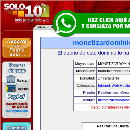
monetizardomin
El dueño de este dominio lo ha
Mayusculas:
MONETIZARDOMIN
Minusculas:
monetizardominios
Longitud:
17 caracteres
Categorias:
Internet
,
Web Hostin
Precio:
Realizar una oferta
Visitar!
monetizardominio
Serán consideradas ofer
Realizar una Oferta