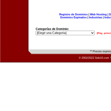
Registro de Dominios
|
Web Hosting
|
D
Dominios Expirados
|
Industrias
|
Indu
Categorías de Dominio:
[Pág. princi
** Precios expre
© 2002/2022 Solo10.com