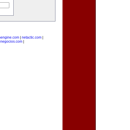
nengine.com
|
netactic.com
|
enegocios.com
|