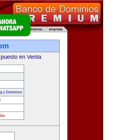
com
 puesto en Venta
g y Dominios
!
tas