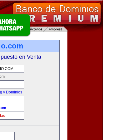
io.com
 puesto en Venta
IO.COM
com
g y Dominios
!
.com
tas