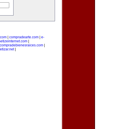
.com
|
compradearte.com
|
e-
etizeinternet.com
|
compradebienesraices.com
|
tizar.net
|