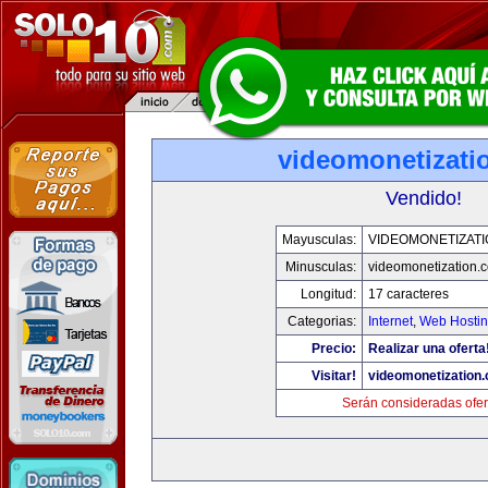
videomonetizati
Vendido!
Mayusculas:
VIDEOMONETIZAT
Minusculas:
videomonetization.
Longitud:
17 caracteres
Categorias:
Internet
,
Web Hostin
Precio:
Realizar una oferta
Visitar!
videomonetization
Serán consideradas ofer