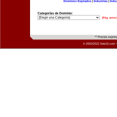
Dominios Expirados
|
Industrias
|
Indu
Categorías de Dominio:
[Pág. princi
** Precios expre
© 2002/2022 Solo10.com