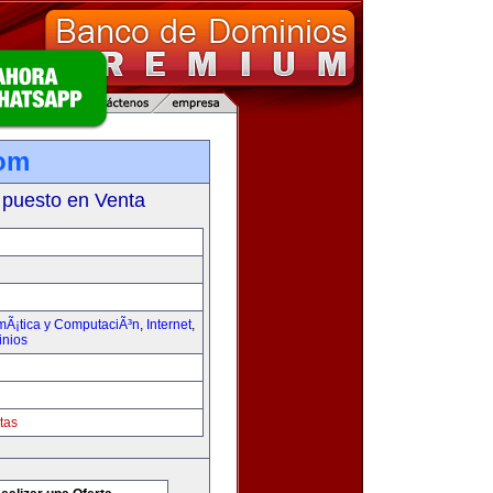
com
 puesto en Venta
rmÃ¡tica y ComputaciÃ³n
,
Internet
,
inios
tas