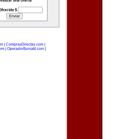
ealizar una Oferta
Ofrecido $
om
|
ComprasDirectas.com
|
com
|
OperadorBursatil.com
|