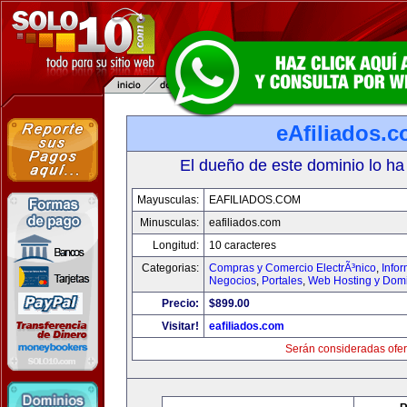
eAfiliados.
El dueño de este dominio lo ha
Mayusculas:
EAFILIADOS.COM
Minusculas:
eafiliados.com
Longitud:
10 caracteres
Categorias:
Compras y Comercio ElectrÃ³nico
,
Info
Negocios
,
Portales
,
Web Hosting y Dom
Precio:
$899.00
Visitar!
eafiliados.com
Serán consideradas ofer