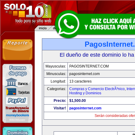
PagosInternet
El dueño de este dominio lo ha
Mayusculas:
PAGOSINTERNET.COM
Minusculas:
pagosinternet.com
Longitud:
13 caracteres
Categorias:
Compras y Comercio ElectrÃ³nico
,
Inter
Hosting y Dominios
Precio:
$1,500.00
Visitar!
pagosinternet.com
Serán consideradas ofer