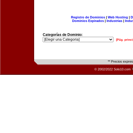
Registro de Dominios
|
Web Hosting
|
D
Dominios Expirados
|
Industrias
|
Indu
Categorías de Dominio:
[Pág. princi
** Precios expre
© 2002/2022 Solo10.com