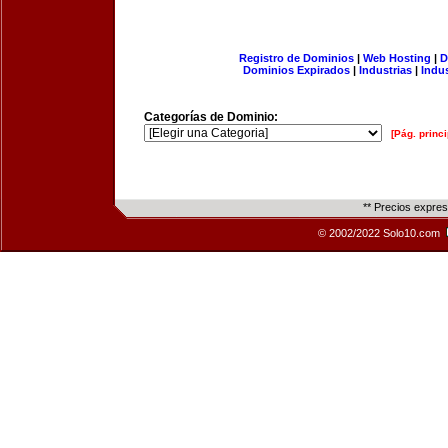
Registro de Dominios
|
Web Hosting
|
D
Dominios Expirados
|
Industrias
|
Indu
Categorías de Dominio:
[Pág. princi
** Precios expre
© 2002/2022 Solo10.com