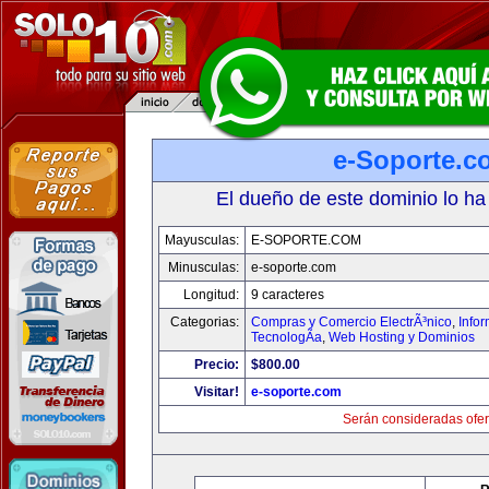
e-Soporte.c
El dueño de este dominio lo ha
Mayusculas:
E-SOPORTE.COM
Minusculas:
e-soporte.com
Longitud:
9 caracteres
Categorias:
Compras y Comercio ElectrÃ³nico
,
Info
TecnologÃ­a
,
Web Hosting y Dominios
Precio:
$800.00
Visitar!
e-soporte.com
Serán consideradas ofer