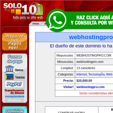
webhostingpr
El dueño de este dominio lo ha
Mayusculas:
WEBHOSTINGPRO.COM
Minusculas:
webhostingpro.com
Longitud:
13 caracteres
Categorias:
Internet
,
TecnologÃ­a
,
Web 
Precio:
$20,000.00
Visitar!
webhostingpro.com
Serán consideradas ofer
R