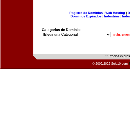
Registro de Dominios
|
Web Hosting
|
D
Dominios Expirados
|
Industrias
|
Indu
Categorías de Dominio:
[Pág. princi
** Precios expre
© 2002/2022 Solo10.com