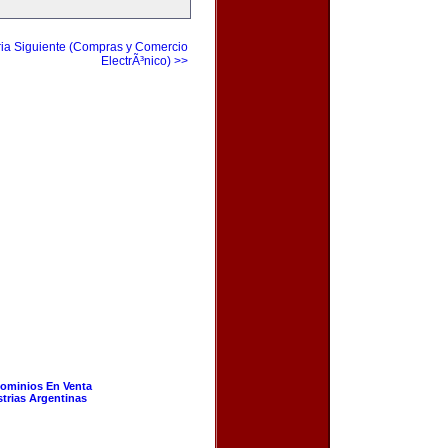
ia Siguiente (Compras y Comercio
ElectrÃ³nico) >>
ominios En Venta
strias Argentinas