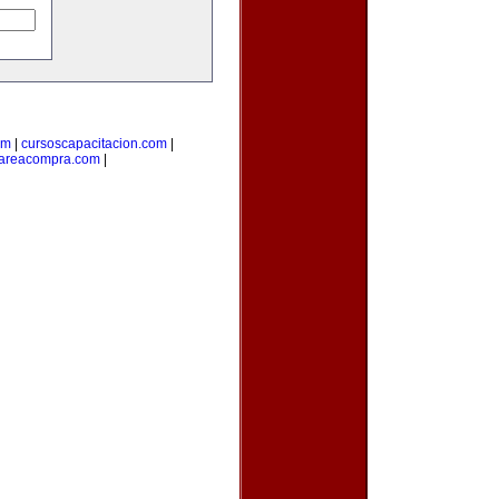
om
|
cursoscapacitacion.com
|
areacompra.com
|