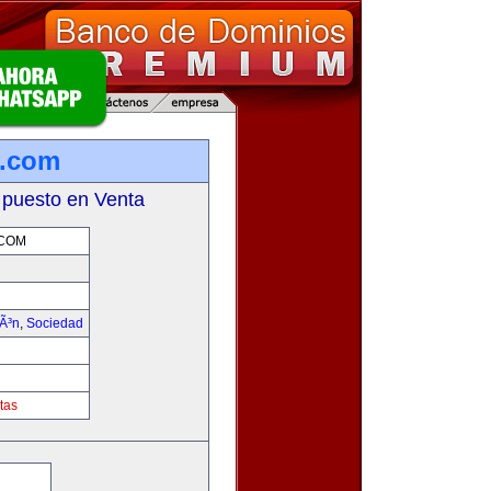
s.com
 puesto en Venta
.COM
iÃ³n
,
Sociedad
tas