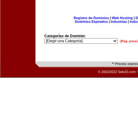
Registro de Dominios
|
Web Hosting
|
D
Dominios Expirados
|
Industrias
|
Indu
Categorías de Dominio:
[Pág. princi
** Precios expre
© 2002/2022 Solo10.com