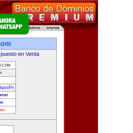
.com
 puesto en Venta
A.COM
m
tigaciÃ³n
erta!
om
tas