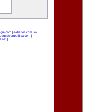
ogia.com
|
e-diarios.com
|
e-
educacionpolitica.com
|
s.net
|