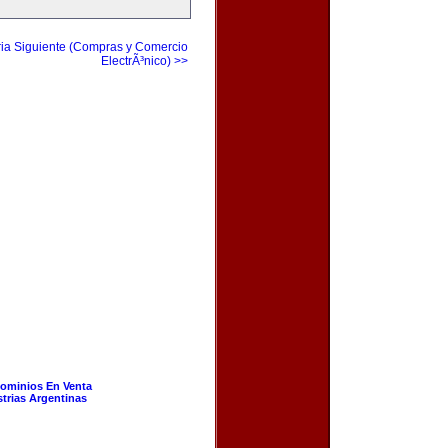
ia Siguiente (Compras y Comercio
ElectrÃ³nico) >>
ominios En Venta
strias Argentinas