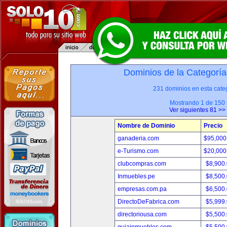
Dominios de la Categoría
231 dominios en esta categ
Mostrando 1 de 150
Ver siguientes 81 >>
Nombre de Dominio
Precio
ganaderia.com
$95,000
e-Turismo.com
$20,000
clubcompras.com
$8,900
Inmuebles.pe
$8,500
empresas.com.pa
$6,500
DirectoDeFabrica.com
$5,999
directoriousa.com
$5,500