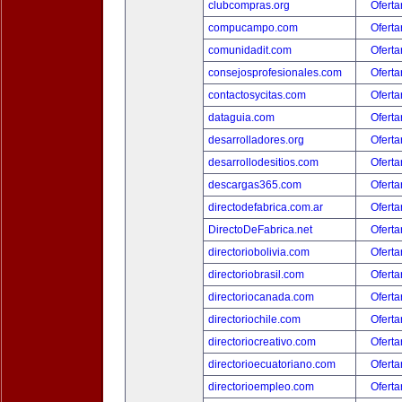
clubcompras.org
Oferta
compucampo.com
Oferta
comunidadit.com
Oferta
consejosprofesionales.com
Oferta
contactosycitas.com
Oferta
dataguia.com
Oferta
desarrolladores.org
Oferta
desarrollodesitios.com
Oferta
descargas365.com
Oferta
directodefabrica.com.ar
Oferta
DirectoDeFabrica.net
Oferta
directoriobolivia.com
Oferta
directoriobrasil.com
Oferta
directoriocanada.com
Oferta
directoriochile.com
Oferta
directoriocreativo.com
Oferta
directorioecuatoriano.com
Oferta
directorioempleo.com
Oferta