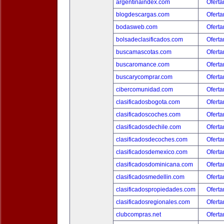
argentinaindex.com
Oferta
blogdescargas.com
Oferta
bodasweb.com
Oferta
bolsadeclasificados.com
Oferta
buscamascotas.com
Oferta
buscaromance.com
Oferta
buscarycomprar.com
Oferta
cibercomunidad.com
Oferta
clasificadosbogota.com
Oferta
clasificadoscoches.com
Oferta
clasificadosdechile.com
Oferta
clasificadosdecoches.com
Oferta
clasificadosdemexico.com
Oferta
clasificadosdominicana.com
Oferta
clasificadosmedellin.com
Oferta
clasificadospropiedades.com
Oferta
clasificadosregionales.com
Oferta
clubcompras.net
Oferta