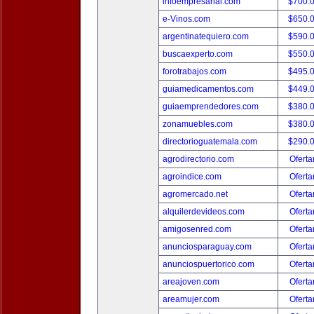
infoempresarial.com
$700.
e-Vinos.com
$650.
argentinatequiero.com
$590.
buscaexperto.com
$550.
forotrabajos.com
$495.
guiamedicamentos.com
$449.
guiaemprendedores.com
$380.
zonamuebles.com
$380.
directorioguatemala.com
$290.
agrodirectorio.com
Oferta
agroindice.com
Oferta
agromercado.net
Oferta
alquilerdevideos.com
Oferta
amigosenred.com
Oferta
anunciosparaguay.com
Oferta
anunciospuertorico.com
Oferta
areajoven.com
Oferta
areamujer.com
Oferta