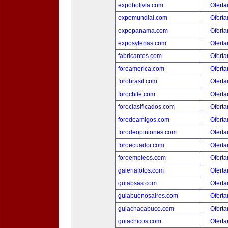
expobolivia.com
Oferta
expomundial.com
Oferta
expopanama.com
Oferta
exposyferias.com
Oferta
fabricantes.com
Oferta
foroamerica.com
Oferta
forobrasil.com
Oferta
forochile.com
Oferta
foroclasificados.com
Oferta
forodeamigos.com
Oferta
forodeopiniones.com
Oferta
foroecuador.com
Oferta
foroempleos.com
Oferta
galeriafotos.com
Oferta
guiabsas.com
Oferta
guiabuenosaires.com
Oferta
guiachacabuco.com
Oferta
guiachicos.com
Oferta