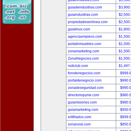
guiainmuebles.com
$5,500
guiadeindustrias.com
$3,900
guiaindustrias.com
$2,500
propiedadesenlinea.com
$2,500
guialinux.com
$1,800
agenciaempleos.com
$1,500
portalinmuebles.com
$1,500
zonamarketing.com
$1,500
ZonaNegocios.com
$1,500
noticlub.com
$1,497
forodenegocios.com
$999.
portaldenegocio.com
$990.
zonadeseguridad.com
$990.
directoriopyme.com
$980.
guiamisiones.com
$980.
guiamarketing.com
$950.
eAfiliados.com
$899.
zonarural.com
$850.