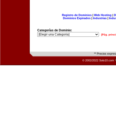
Registro de Dominios
|
Web Hosting
|
D
Dominios Expirados
|
Industrias
|
Indu
Categorías de Dominio:
[Pág. princi
** Precios expre
© 2002/2022 Solo10.com