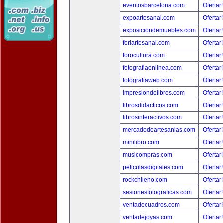
eventosbarcelona.com
Ofertar
expoartesanal.com
Ofertar
exposiciondemuebles.com
Ofertar
feriartesanal.com
Ofertar
forocultura.com
Ofertar
fotografiaenlinea.com
Ofertar
fotografiaweb.com
Ofertar
impresiondelibros.com
Ofertar
librosdidacticos.com
Ofertar
librosinteractivos.com
Ofertar
mercadodeartesanias.com
Ofertar
minilibro.com
Ofertar
musicompras.com
Ofertar
peliculasdigitales.com
Ofertar
rockchileno.com
Ofertar
sesionesfotograficas.com
Ofertar
ventadecuadros.com
Ofertar
ventadejoyas.com
Ofertar