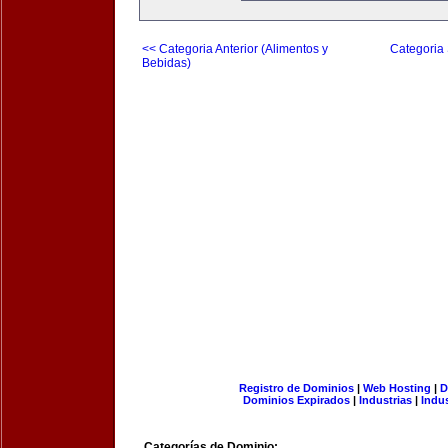
<< Categoria Anterior (Alimentos y
Categoria 
Bebidas)
Registro de Dominios
|
Web Hosting
|
D
Dominios Expirados
|
Industrias
|
Indu
Categorías de Dominio: