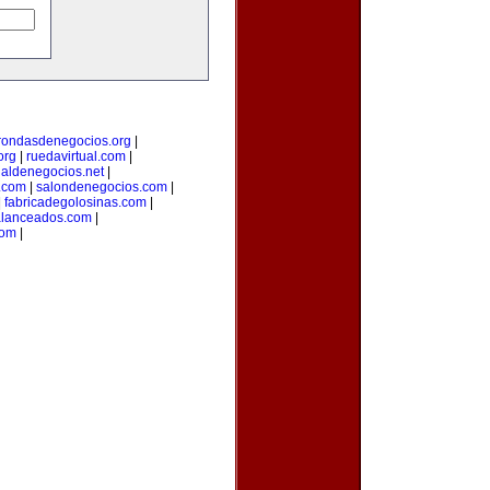
rondasdenegocios.org
|
org
|
ruedavirtual.com
|
ualdenegocios.net
|
.com
|
salondenegocios.com
|
|
fabricadegolosinas.com
|
alanceados.com
|
com
|