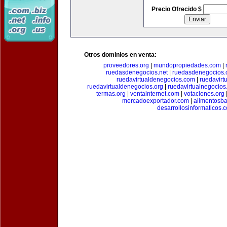
Precio Ofrecido $
Otros dominios en venta:
proveedores.org
|
mundopropiedades.com
|
ruedasdenegocios.net
|
ruedasdenegocios.
ruedavirtualdenegocios.com
|
ruedavirt
ruedavirtualdenegocios.org
|
ruedavirtualnegocios
termas.org
|
ventainternet.com
|
votaciones.org
mercadoexportador.com
|
alimentosb
desarrollosinformaticos.