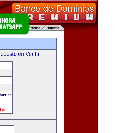
g
 puesto en Venta
G
oferta!
tas