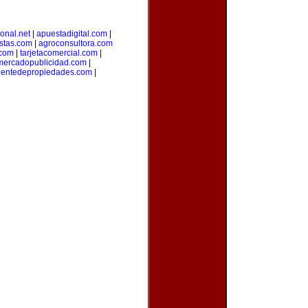
ional.net
|
apuestadigital.com
|
stas.com
|
agroconsultora.com
.com
|
tarjetacomercial.com
|
mercadopublicidad.com
|
entedepropiedades.com
|