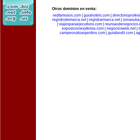
Otros dominios en venta:
redfamosos.com
|
guiahotels.com
|
directorioprofes
registrodemarca.net
|
registrarmarca.net
|
zonasuba
|
viajesparaejecutivos.com
|
reuniaodenegocios
exposicionesyferias.com
|
negociosweb.net
|
campeonatoargentino.com
|
guiatandil.com
|
ag