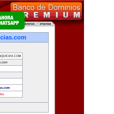
icias.com
QUICIAS.COM
as.com
ias.com
tas