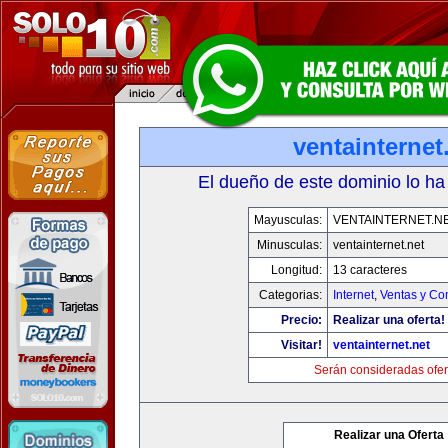
ventainternet
El dueño de este dominio lo ha
Mayusculas:
VENTAINTERNET.N
Minusculas:
ventainternet.net
Longitud:
13 caracteres
Categorias:
Internet
,
Ventas y Co
Precio:
Realizar una oferta!
Visitar!
ventainternet.net
Serán consideradas ofer
Realizar una Oferta