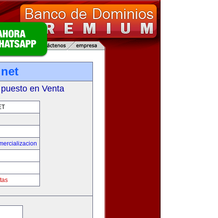
.net
 puesto en Venta
ET
mercializacion
tas