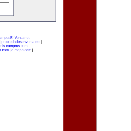
amposEnVenta.net
|
|
propiedadesenventa.net
|
mis-compras.com
|
a.com
|
e-mapa.com
|