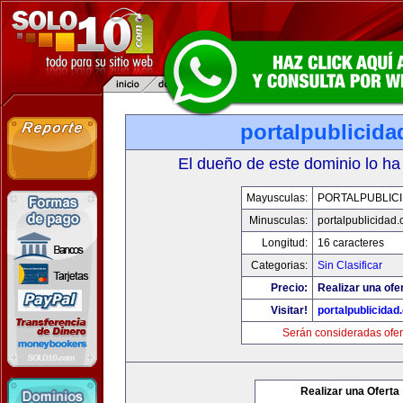
portalpublicid
El dueño de este dominio lo ha
Mayusculas:
PORTALPUBLIC
Minusculas:
portalpublicidad
Longitud:
16 caracteres
Categorias:
Sin Clasificar
Precio:
Realizar una ofe
Visitar!
portalpublicida
Serán consideradas ofer
Realizar una Oferta