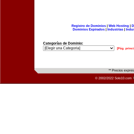
Registro de Dominios
|
Web Hosting
|
D
Dominios Expirados
|
Industrias
|
Indu
Categorías de Dominio:
[Pág. princi
** Precios expre
© 2002/2022 Solo10.com