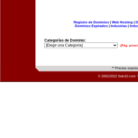
Registro de Dominios
|
Web Hosting
|
D
Dominios Expirados
|
Industrias
|
Indu
Categorías de Dominio:
[Pág. princi
** Precios expre
© 2002/2022 Solo10.com