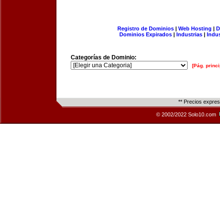
Registro de Dominios
|
Web Hosting
|
D
Dominios Expirados
|
Industrias
|
Indu
Categorías de Dominio:
[Pág. princi
** Precios expre
© 2002/2022 Solo10.com