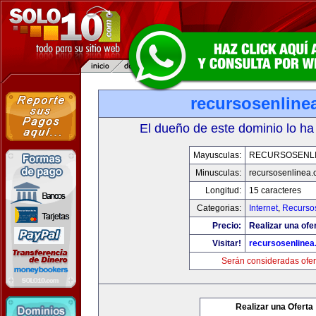
recursosenline
El dueño de este dominio lo ha
Mayusculas:
RECURSOSENL
Minusculas:
recursosenlinea
Longitud:
15 caracteres
Categorias:
Internet
,
Recurso
Precio:
Realizar una ofer
Visitar!
recursosenline
Serán consideradas ofer
Realizar una Oferta