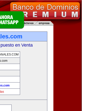
ales.com
 puesto en Venta
ANALES.COM
s.com
les.com
tas