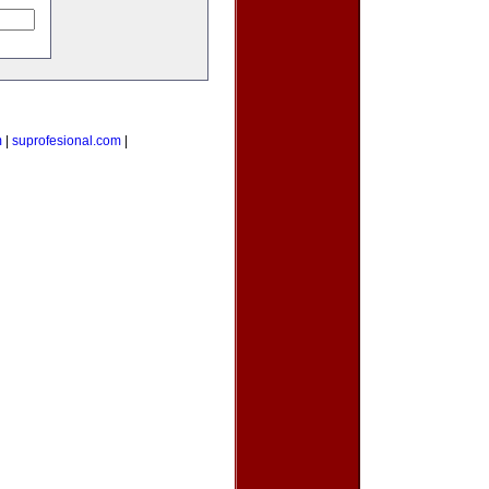
m
|
suprofesional.com
|