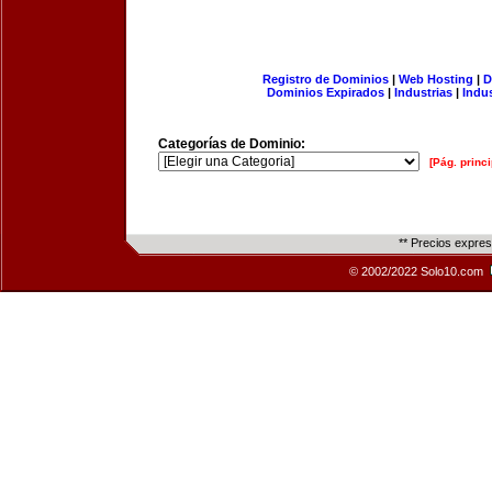
Registro de Dominios
|
Web Hosting
|
D
Dominios Expirados
|
Industrias
|
Indu
Categorías de Dominio:
[Pág. princi
** Precios expre
© 2002/2022 Solo10.com