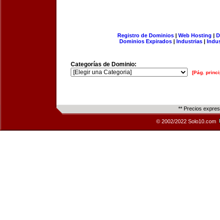
Registro de Dominios
|
Web Hosting
|
D
Dominios Expirados
|
Industrias
|
Indu
Categorías de Dominio:
[Pág. princi
** Precios expre
© 2002/2022 Solo10.com