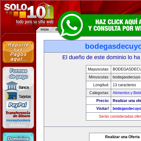
bodegasdecuy
El dueño de este dominio lo ha
Mayusculas:
BODEGASDEC
Minusculas:
bodegasdecuyo
Longitud:
13 caracteres
Categorias:
Alimentos y Beb
Precio:
Realizar una ofe
Visitar!
bodegasdecuy
Serán consideradas ofer
Realizar una Oferta