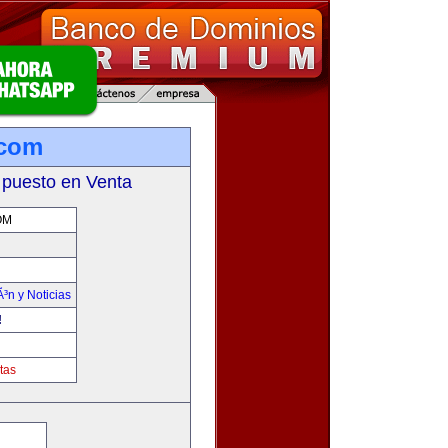
.com
 puesto en Venta
OM
Ã³n y Noticias
!
tas