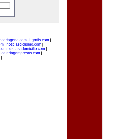
ecartagena.com
|
i-gratis.com
|
om
|
noticiasciclismo.com
|
.com
|
dietasadomicilio.com
|
|
cateringempresas.com
|
|