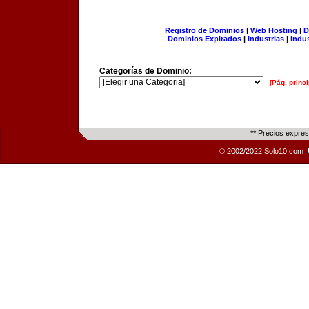
Registro de Dominios
|
Web Hosting
|
D
Dominios Expirados
|
Industrias
|
Indu
Categorías de Dominio:
[Pág. princi
** Precios expre
© 2002/2022 Solo10.com