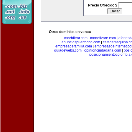
Precio Ofrecido $
Otros dominios en venta:
mochilear.com
|
monetizare.com
|
ofertas
anunciospuertorico.com
|
cafedemaquina.c
empresadefamilia.com
|
empresasdeinternet.c
guiadewebs.com
|
opinionciudadana.com
|
posi
posicionamientocolombia