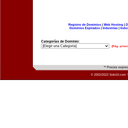
Registro de Dominios
|
Web Hosting
|
D
Dominios Expirados
|
Industrias
|
Indu
Categorías de Dominio:
[Pág. princi
** Precios expre
© 2002/2022 Solo10.com