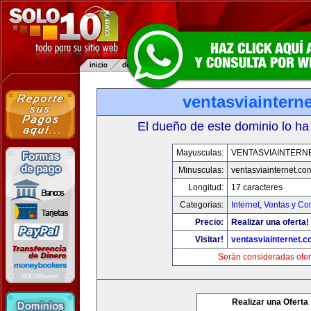
ventasviaintern
El dueño de este dominio lo ha
Mayusculas:
VENTASVIAINTERN
Minusculas:
ventasviainternet.co
Longitud:
17 caracteres
Categorias:
Internet
,
Ventas y Co
Precio:
Realizar una oferta!
Visitar!
ventasviainternet.
Serán consideradas ofer
Realizar una Oferta