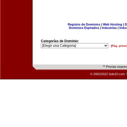
Registro de Dominios
|
Web Hosting
|
D
Dominios Expirados
|
Industrias
|
Indu
Categorías de Dominio:
[Pág. princi
** Precios expre
© 2002/2022 Solo10.com