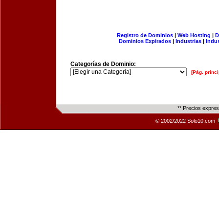
Registro de Dominios
|
Web Hosting
|
D
Dominios Expirados
|
Industrias
|
Indu
Categorías de Dominio:
[Pág. princi
** Precios expre
© 2002/2022 Solo10.com