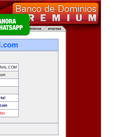
l.com
NAL.COM
com
rta!
.com
tas