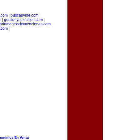
a.com
|
buscapyme.com
|
m
|
gestionyseleccion.com
|
artamentosdevacaciones.com
.com
|
ominios En Venta