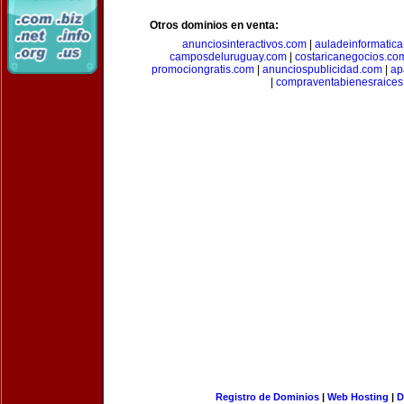
Otros dominios en venta:
anunciosinteractivos.com
|
auladeinformatic
camposdeluruguay.com
|
costaricanegocios.co
promociongratis.com
|
anunciospublicidad.com
|
ap
|
compraventabienesraices
Registro de Dominios
|
Web Hosting
|
D