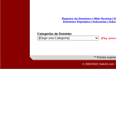
Registro de Dominios
|
Web Hosting
|
D
Dominios Expirados
|
Industrias
|
Indu
Categorías de Dominio:
[Pág. princi
** Precios expre
© 2002/2022 Solo10.com