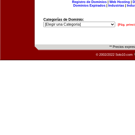
Registro de Dominios
|
Web Hosting
|
D
Dominios Expirados
|
Industrias
|
Indu
Categorías de Dominio:
[Pág. princi
** Precios expre
© 2002/2022 Solo10.com