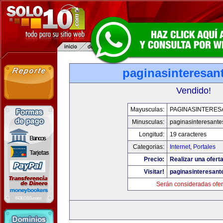
paginasinteresan
Vendido!
Mayusculas:
PAGINASINTERES
Minusculas:
paginasinteresant
Longitud:
19 caracteres
Categorias:
Internet
,
Portales
Precio:
Realizar una oferta
Visitar!
paginasinteresan
Serán consideradas ofer