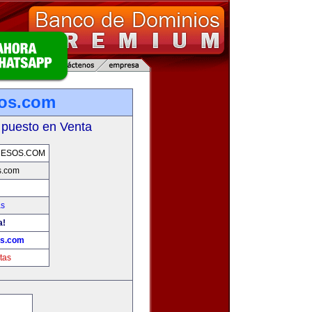
sos.com
 puesto en Venta
UESOS.COM
s.com
as
a!
os.com
tas