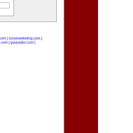
.com
|
zonamarketing.com
|
a.com
|
guiaradio.com
|